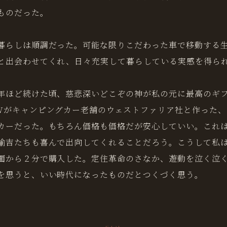
ものだった。
暮らしは順調だった。可能な限りこだわった車で移動する
と出会わせてくれ、日々充実して暮らしている実感を得ら
年ほど続けた頃、慈悲深いどこぞの神が私の元に最高のギ
Wがキャンピングカー老舗のウェストファリア社と作った、
カーだった。もちろん価格も価格だが安心していい。これ
諭吉たちも喜んで出向してくれることだろう。こうして私
面から２分で購入した。定住革命のさなか、遊動を泣く泣
を思うと、いい時代になったものだとつくづく思う。