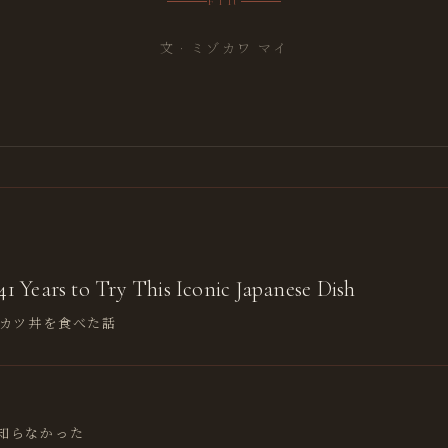
FIN
文 · ミゾカワ マイ
1 Years to Try This Iconic Japanese Dish
てカツ丼を食べた話
知らなかった