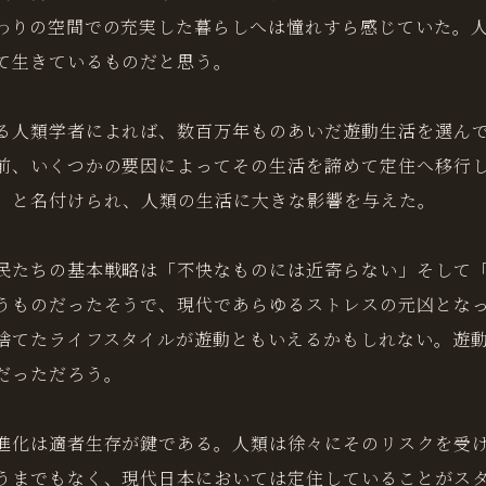
わりの空間での充実した暮らしへは憧れすら感じていた。
て生きているものだと思う。
る人類学者によれば、数百万年ものあいだ遊動生活を選ん
前、いくつかの要因によってその生活を諦めて定住へ移行
」と名付けられ、人類の生活に大きな影響を与えた。
民たちの基本戦略は「不快なものには近寄らない」そして
うものだったそうで、現代であらゆるストレスの元凶とな
捨てたライフスタイルが遊動ともいえるかもしれない。遊
だっただろう。
進化は適者生存が鍵である。人類は徐々にそのリスクを受
うまでもなく、現代日本においては定住していることがス