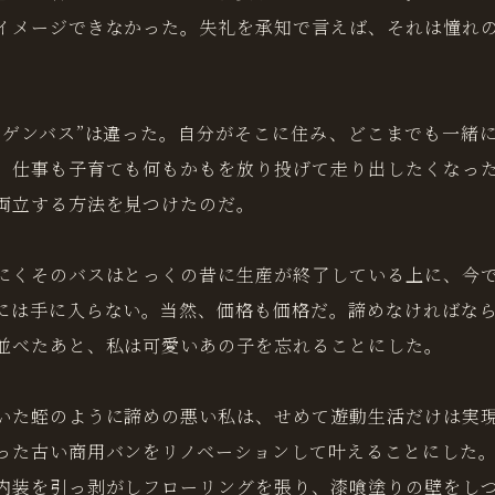
イメージできなかった。失礼を承知で言えば、それは憧れ
ーゲンバス”は違った。自分がそこに住み、どこまでも一緒
、仕事も子育ても何もかもを放り投げて走り出したくなっ
両立する方法を見つけたのだ。
にくそのバスはとっくの昔に生産が終了している上に、今
には手に入らない。当然、価格も価格だ。諦めなければな
並べたあと、私は可愛いあの子を忘れることにした。
いた蛭のように諦めの悪い私は、せめて遊動生活だけは実現
った古い商用バンをリノベーションして叶えることにした
内装を引っ剥がしフローリングを張り、漆喰塗りの壁をし