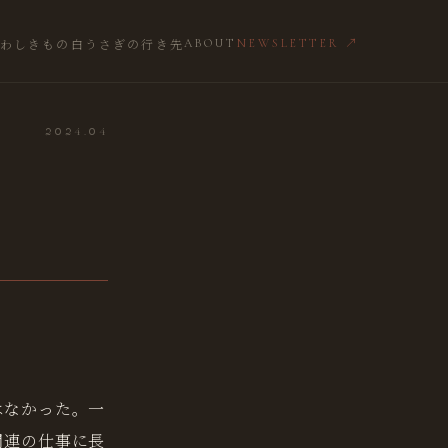
わしきもの
白うさぎの行き先
ABOUT
NEWSLETTER ↗
2024.04
はなかった。一
関連の仕事に長