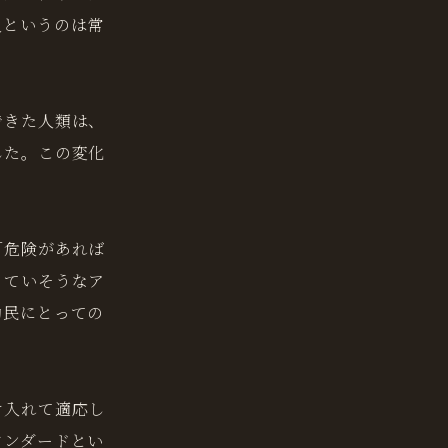
人というのは常
できた人類は、
した。この変化
「危険があれば
っていそうなア
動民にとっての
け入れて適応し
タンダードとい