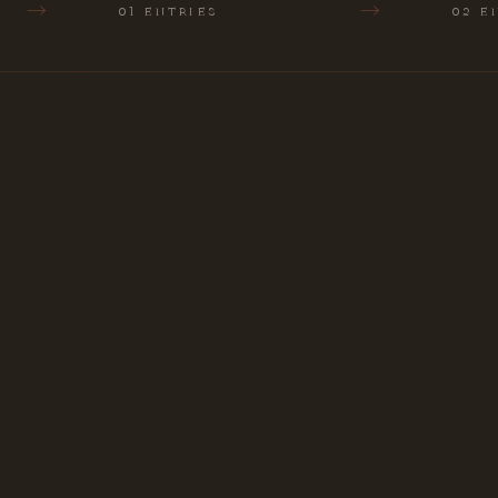
→
→
01 ENTRIES
02 E