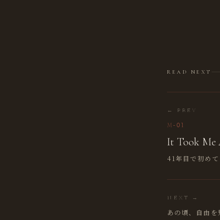
READ NEXT
← PREV
M-01
It Took Me 4
41年目で初め
NEXT →
あの頃、自由を