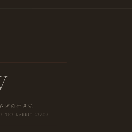
W
さぎの行き先
E THE RABBIT LEADS