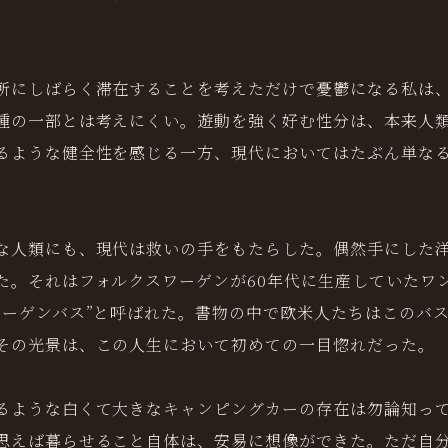
所にしばらく滞在することを考えただけで憂鬱になる私は
種の一部とは考えにくい。遊動を強く好む性分は、本来人
るような健全性を感じる一方、現代においてはたぶん単な
な人類にも、現代は救いの手をもたらした。偶然手にした
た。それはフォルクスワーゲンが60年代に生産していたワ
ワーゲンバス”と呼ばれた。書物の中で欧米人たちはこのバ
その光景は、この人生において初めての一目惚れだった。
るような白くて大きなキャンピングカーの存在は勿論知っ
思えば暮らせること自体は、安易に想像ができた。ただ自