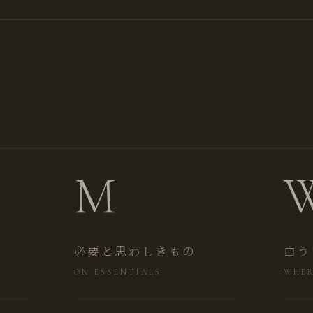
M
必要と思わしきもの
白う
ON ESSENTIALS
WHER