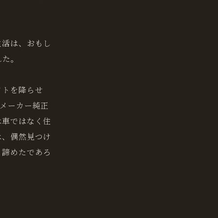
生活は、おもし
れた。
フトを降らせ
メーカー純正
は車ではなく住
は、偶然見つけ
く諦めたであろ